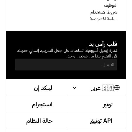
التوظيف
شروط الاستخدام
سياسة الخصوصية
قلب رأس يد
نشرة إيميل أسبوعية، تساعدك على جعل التدريب، إنساني حديث. 
لأن التغيير يبدأ من شخص واحد.
Select Language
🇸🇦 عربي
لينكد إن
توتير
انستجرام
API توثيق
حالة النظام