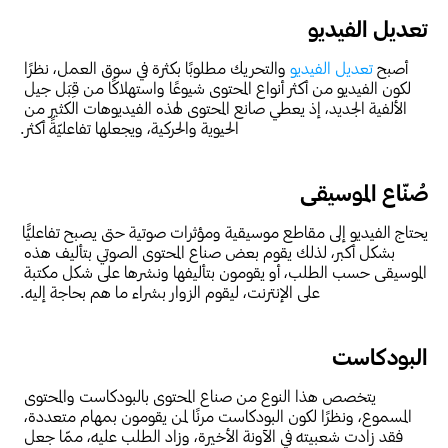
تعديل الفيديو
أصبح 
تعديل الفيديو
 والتحريك مطلوبًا بكثرة في سوق العمل، نظرًا 
لكون الفيديو من أكثر أنواع المحتوى شيوعًا واستهلاكًا من قِبَل جيل 
الألفية الجديد، إذ يعطي صانع المحتوى لهذه الفيديوهات الكثير من 
الحيوية والحركية، ويجعلها تفاعليّةً أكثر.
صُنّاع الموسيقى
يحتاج الفيديو إلى مقاطع موسيقية ومؤثرات صوتية حتى يصبح تفاعليًّا 
بشكل أكبر، لذلك يقوم بعض صناع المحتوى الصوتي بتأليف هذه 
الموسيقى حسب الطلب، أو يقومون بتأليفها ونشرها على شكل مكتبة 
على الإنترنت، ليقوم الزوار بشراء ما هم بحاجة إليه.
البودكاست
يتخصص هذا النوع من صناع المحتوى بالبودكاست والمحتوى 
المسموع، ونظرًا لكون البودكاست مرنًا لمن يقومون بمهام متعددة، 
فقد زادت شعبيته في الآونة الأخيرة، وزاد الطلب عليه، ممّا جعل 