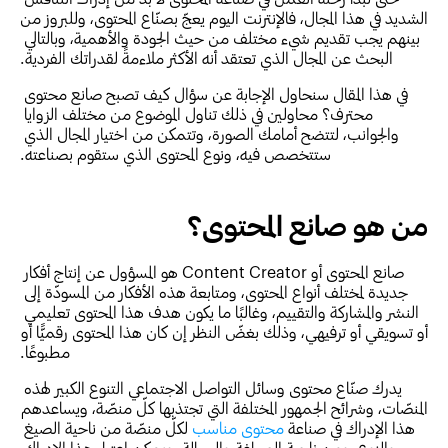
الشديد في هذا المجال، فالإنترنت اليوم يعجّ بصنّاع المحتوى، وللبروز من 
بينهم يجب تقديم شيء مختلف من حيث الجودة والأهمية، وبالتالي 
البحث عن المجال الذي تعتقد أنه الأكثر ملاءمةً لقدراتك الفردية.
في هذا المقال سنحاول الإجابة عن سؤال كيف تصبح صانع محتوى 
محترف؟ محاولين في ذلك تناول الموضوع من مختلف الزوايا 
والجوانب، لتتضح أمامك الصورة، وتتمكن من اختيار المجال الذي 
ستتخصص فيه، ونوع المحتوى الذي ستقوم بصناعته.
من هو صانع المحتوى؟
صانع المحتوى أو Content Creator هو المسؤول عن إنتاج أفكار 
جديدة لمختلف أنواع المحتوى، ومتابعة هذه الأفكار من المسودّة إلى 
النشر والمشاركة والتقييم، وغالبًا ما يكون هدف هذا المحتوى تعليمي 
أو تسويقي أو ترفيهي، وذلك بغضّ النظر إن كان هذا المحتوى رقميًّا أو 
مطبوعًا.
يدرك صنّاع محتوى وسائل التواصل الاجتماعي التنوع الكبير لهذه 
المنصّات، وشرائح الجمهور المختلفة التي تجتذبها كلّ منصّة، ويساعدهم 
هذا الإدراك في صناعة 
محتوى مناسب
 لكلّ منصّة من ناحية الصيغ 
والنوع، ومن ناحية الصياغة والرسالة، ويمكن اعتبار هذا الإدراك 