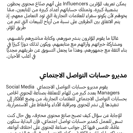
يمكن تعريف المؤثرين Influencers على أنهم صنّاع محتوى يحظون 
بشعبية كبيرة، وتمتلك حساباتهم أعداد كبيرة من المتابعين، ممّا 
يخولهم لأن يكونو سفراء للعلامات التجارية التي تود التعامل معهم، إذ 
يتم الاتفاق بين الطرفين على نسبة من أرباح المبيعات التي تتم عن 
طريق المؤثر.
غالبًا ما يقوم المؤثرون بنشر صورهم، وكتابة مناشيرهم بأنفسهم، 
ومشاركة خبراتهم وآرائهم مع متابعيهم، ويكون لذلك دورًا كبيرًا في 
بناء الثقة مع جمهورهم، وهذا ما يجعل التسويق عن طريقهم مجديًّا 
في أغلب الأحيان.
مديرو حسابات التواصل الاجتماعي
يقوم مديرو حسابات التواصل الاجتماعي Social Media 
Managers بعدد كبير من المهام المتعلقة بصناعة المحتوى الخاص 
بحسابات التواصل الاجتماعي للعلامات التجارية، من وضع الأفكار إلى 
تنفيذها إلى نشر المحتوى ومراقبة الأداء والحفاظ على الاستمرارية.
للإجابة عن سؤال كيف تصبح صانع محتوى محترف، وفي حال كنت 
تسعى للعمل كمدير حسابات تواصل اجتماعي، فإن البداية ستكون 
عامّةً، تلامس فيها كل جوانب صناعة المحتوى على اختلاف أنواعه، 
وعند اكتسابك الخبرة الكافية يمكنك الاختصاص في النوع الذي تجده 