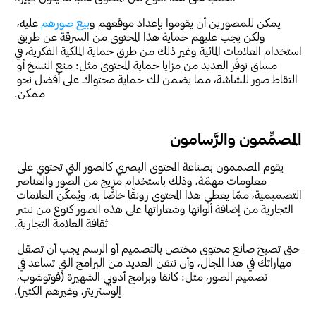
يمكن للمصورين أن يقوموا بإعداد موقعهم و
بيع صورهم
 عليه، 
ولكن يجب عليهم حماية هذا المحتوى من السرقة عن طريق 
استخدام العلامات المائية وغير ذلك من طرق حماية الملكية الفكرية، في 
مساق نوفّر العديد من مزايا حماية المحتوى مثل: منع النسخ أو 
التقاط صور للشاشة، مما يضمن لك حماية محتواك على أفضل نحو 
ممكن.
المصمِّمون والرَّسامون
يقوم المصممون بصناعة المحتوى البصري كالصور التي تحتوي على 
معلومات مهمّة، وذلك باستخدام مزيج من الصور والعناصر 
التصميمية، ممّا يعطي هذا المحتوى رونقًا خاصًّا به، ويُمكّن العلامات 
التجارية من إضافة ألوانها وشعاراتها على هذه الصور كنوع من نشر 
ثقافة العلامة التجارية.
حتى تصبح صانع محتوى مختص بالتصميم أو الرسم يجب أن تصقل 
مهاراتك في هذا المجال، وأن تتقن العديد من البرامج التي تساعد في 
تصميم الصور، مثل: كانفا وبرامج أدوبي الشهيرة (فوتوشوب، 
إلوستريتر، وغيرهم الكثير).