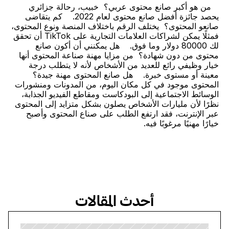
   من هو أكبر صانع محتوى عربي؟  خبيب، رحالة جزائري 
يحصد جائزة أفضل صانع محتوى لعام 2022.    كم يتقاضى 
صانعو المحتوى؟  يختلف الرقم باختلاف المنصة ونوع المحتوى، 
فمثلًا يمكن لشراكات العلامات التجارية على TikTok أن تحقق 
لك 80000 دولار وما فوق.    هل يمكنني أن أكون صانع 
محتوى من دون شهادة؟  من مزايا مهنة صناعة المحتوى أنها 
خيار وظيفي رائع للعديد من الأشخاص لأنه لا يتطلب درجة 
معينة أو مستوى خبرة.    هل صانع المحتوى مهنة جيدة؟  
المحتوى موجود في كل مكان اليوم، من المدونات ومنشورات 
الوسائط الاجتماعية إلى البودكاست ومقاطع الفيديو الجذابة، 
نظرًا لأن مليارات الأشخاص يصلون بشكل متزايد إلى المحتوى 
عبر الإنترنت، فقد ارتفع الطلب على صناع المحتوى وأصبح 
خيارًا مهنيًا مرغوبًا فيه.    
أحدث المقالات