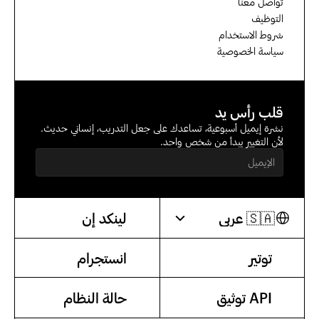
تواصل معنا
التوظيف
شروط الاستخدام
سياسة الخصوصية
قلب رأس يد
نشرة إيميل أسبوعية، تساعدك على جعل التدريب، إنساني حديث. 
لأن التغيير يبدأ من شخص واحد.
Select Language
🇸🇦 عربي
لينكد إن
توتير
انستجرام
API توثيق
حالة النظام