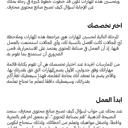
وبتحسين هذه المهارات تكون قد خطوت خطوةً كبيرةً في رحلة بحثك 
عن الإجابة لسؤال كيف تصبح صانع محتوى محترف.
اختر تخصصك
المرحلة التالية لتحسين المهارات هيي مراجعة هذه المهارات وملاحظة 
أيّ المجالات كانت أفضل بالنسبة لك، وأي المجالات استمتعت بالعمل 
فيها، إذ أن العمل في صناعة المحتوى يعتمد على الاستمرارية، فمن 
الضروري أن تستمتع بما تقوم به.
من الممارسات الجيدة عند اختيار تخصصك هي أن تقوم بكتابة قائمة 
مهاراتك وفق جدولين، الأول يضم المهارات التي تثق بقدرتك بها، 
والآخر يضم ما تعتقد أنك بحاجة لتَعَلُّمه، فهذا سيعطيك ثقةً أكبر 
بقدراتك، وسيعطيك دافعًا لتعلّم ما تحتاج تعلّمه.
ابدأ العمل
عند بحثك عن جواب لسؤال كيف تصبح صانع محتوى محترف، ستجد 
النصيحة الذهبية “قم بصناعة المحتوى”، أو بمعنى آخر قم بالتجربة 
والخطأ، واصقل مواهبك وتعلم من أخطائك، ولذلك ستحتاج لتكوين 
سيرة ذاتية وأن تبدأ بالبحث عن فرصة عمل، وأن تسعى لإثبات 