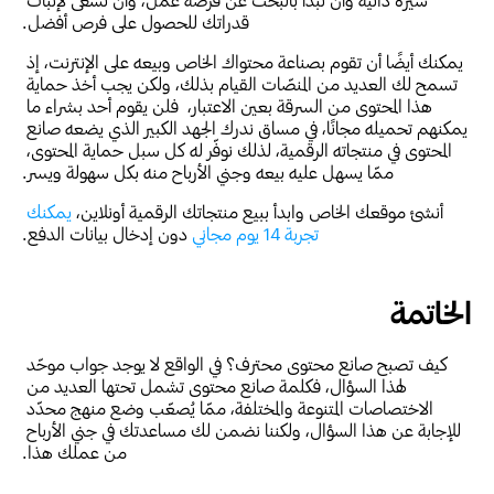
قدراتك للحصول على فرص أفضل.
يمكنك أيضًا أن تقوم بصناعة محتواك الخاص وبيعه على الإنترنت، إذ 
تسمح لك العديد من المنصّات القيام بذلك، ولكن يجب أخذ حماية 
هذا المحتوى من السرقة بعين الاعتبار،  فلن يقوم أحد بشراء ما 
يمكنهم تحميله مجانًا، في مساق ندرك الجهد الكبير الذي يضعه صانع 
المحتوى في منتجاته الرقمية، لذلك نوفّر له كل سبل حماية المحتوى، 
ممّا يسهل عليه بيعه وجني الأرباح منه بكل سهولة ويسر.
أنشئ موقعك الخاص وابدأ ببيع منتجاتك الرقمية أونلاين،
 يمكنك 
تجربة 14 يوم مجاني
 دون إدخال بيانات الدفع.
الخاتمة
كيف تصبح صانع محتوى محترف؟ في الواقع لا يوجد جواب موحّد 
لهذا السؤال، فكلمة صانع محتوى تشمل تحتها العديد من 
الاختصاصات المتنوعة والمختلفة، ممّا يُصعّب وضع منهج محدّد 
للإجابة عن هذا السؤال، ولكننا نضمن لك مساعدتك في جني الأرباح 
من عملك هذا.