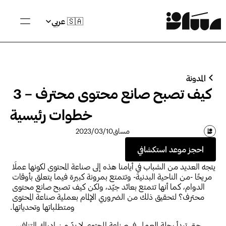
Select Language
🇸🇦 عربي
المدونة
كيف تصبح صانع محتوى محترف – 3 
خطوات رئيسية
مساق
10‏/03‏/2023
احجز موعد استكشافي
يتجه العديد من الشباب في أيامنا هذه إلى صناعة المحتوى لكونها عملًا 
مريحًا -من الناحية البدنية- وتتمتع بمرونة كبيرة فيما يتعلق بأوقات 
الدوام، كما أنها تتمتع بعائد جيّد، ولكن كيف تصبح صانع محتوى 
محترف؟ لتحقيق ذلك من الضروري الإلمام بعملية صناعة المحتوى 
ومتطلباتها وتحدياتها.
حتى تبدأ رحلة العمل في صناعة المحتوى لا بدّ من إدراك التنافس 