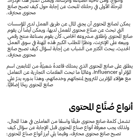
المرحلة الأولى في رحلتك للبحث عن إجابة حول كيف تصبح صانع 
محتوى محترف.
يمكن لصانع المحتوى أن يجني المال عن طريق العمل لدى المؤسسات 
التي تبحث عن صنّاع محتوى للعمل لديها، ويمكن أيضًا أن يقوم 
صانع المحتوى بإطلاق مشروعه الخاص، كأن يقوم بصناعة منتج رقمي 
وبيعه على الإنترنت، ونظرًا للطلب الكبير لهذه المهنة في سوق العمل 
الحديث، يبحث الكثير من الشباب عن إجابة لسؤال كيف تصبح صانع 
محتوى محترف.
يطلق على صانع المحتوى الذي يمتلك قاعدةً شعبيّةً من المتابعين اسم 
المؤثر أو Influencer، وغالبًا ما تبحث العلامات التجارية عن التعامل 
مع هؤلاء المؤثرين للترويج لمنتجاتهم وخدماتهم، وهذا بدوره يدرّ على 
صانع المحتوى ربحًا إضافيًّا.
أنواع صُنَّاع المحتوى
تشمل كلمة صانع محتوى طيفًا واسعًا من العاملين في هذا المجال، 
ولذلك يجب معرفة أنواع صناع المحتوى قبل الإجابة عن سؤال كيف 
تصبح صانع محتوى محترف، وفيما يلي أبرز أنواع صناع المحتوى: