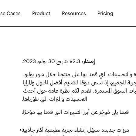
se Cases
Product
Resources
Pricing
إصدار
: v2.3 بتاريخ 30 يوليو 2023.
نحن متحمسون للإعلان عن التحديثات الجديدة والتحسينات التي قمنا بها على منتجنا خلال شهر يوليو؛ 
لجعله أكثر فائدة وسهولة في الاستخدام وتعزيز التجربة للجميع، إذ نسعى دومًا لتقديم أفضل الحلول والمزايا 
لتلبية احتياجاتكم المتنامية وتجاوبًا مع متطلبات السوق المستمرة. نقدم لكم نظرة عامة حول أحدث 
التحسينات والميّزات التي طوّرناها.
فيما يلي مُوجَز عن أبرز التغييرات التي قمنا بها مؤخرًا:
ميزات جديدة تسهّل إنشاء تجربة تعليمية أكثر جاذبية