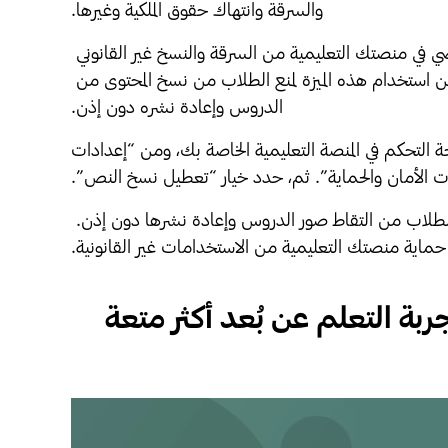
والسرقة وانتهاك حقوق الملكية وغيرها.
ستتمكّن الآن من حماية الدروس والمحتوى النصي في منصتك التعليمية من السرقة والنسخ غير القانوني 
بعد إطلاق خاصية “تعطيل نسخ النص”. يمكن استخدام هذه الميزة لمنع الطلاب من نسخ المحتوى من 
الدروس وإعادة نشره دون إذن.
لتمكين ميزة “تعطيل نسخ النص”، انتقل إلى لوحة التحكم في المنصة التعليمية الخاصة بك، ومن “إعدادات 
ات الأمان والحماية”. ثم، حدد خيار “تعطيل نسخ النص”.
جديرٌ بالذكر أننا سنُطلق قريبًا ميزة جديدة لمنع الطلاب من التقاط صور الدروس وإعادة نشرها دون إذن. 
حماية منصتك التعليمية من الاستخدامات غير القانونية.
الفصول الافتراضية: جعل تجربة التعلم عن بُعد أكثر متعة 