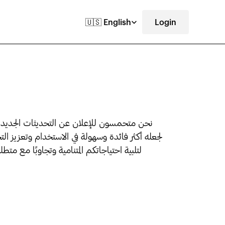
Select Language
🇺🇸 English
Login