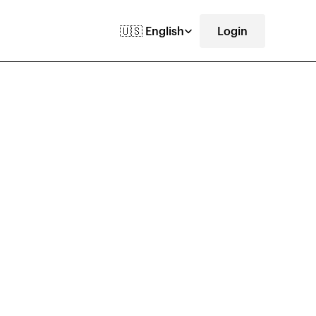
Select Language
🇺🇸 English
Login