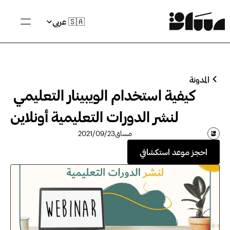
Select Language
🇸🇦 عربي
المدونة
كيفية استخدام الويبينار التعليمي 
لنشر الدورات التعليمية أونلاين
مساق
23‏/09‏/2021
احجز موعد استكشافي