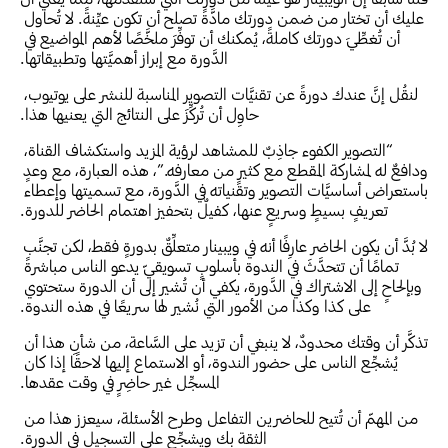
عليك أن تختار من ضمن دورتك مادَّةً تصلح أن تكون عيِّنةً. لا تُحاول 
أن تُغطِّيَ دورتك كاملةً، يُمكنك أن توفِّرَ ملخَّصًا لأهم المواضيع في 
الدَّورة مع إبراز أهميَّتها وتطبيقاتها.
لنقُل إنَّ عندك دورةً عن تقنيَّات التصوير المناسبة للنشر على يوتيوب، 
حاوِل أن تُركِّزَ على النتائج التي يعنيها هذا.
“التصوير الكفوء جاذِبٌ للمشاهد لرؤية المزيد واستكشاف القناة، 
ودافعٌ له لمشاركة المقطع مع كثيرٍ من معارفه.”، هذه العبارة، مع وعدٍ 
باستعراض أساسيَّات التصوير وتقنياته في الدَّورة، مع تسميتها وإعطاء 
تعريفٍ بسيطٍ وسريعٍ عنها، كفيلٌ بتحفيز اهتمام الحاضر للدورة.
لا بُدَّ أن يكون الحاضر عارِفًا أنه في ويبينار متعلِّقٌ بدورةٍ فقط، لكن تجنَّب 
تمامًا أن تتحدَّثَ في الندوة بأسلوبٍ تسويقيّ يدعو الناس مباشرةً 
وبإلحاحٍ إلى الاشتراك في الدَّورة، يكفي أن تُشير إلى أن الدورة ستحتوي 
على كذا وكذا من الأمور التي نُشير لها سريعًا في هذه الندوة.
تذكَّر أن وقتك محدودٌ، لا ينبغي أن تزيد على السَّاعة، من شأنِ هذا أن 
يُشجِّع الناس على حضور الندوة، أو الاستماع إليها لاحقًا إذا كان 
المسجِّل غير حاضِرٍ في وقت عقدها.
من المهمّ أن تُتيح للحاضرين التفاعل وطرح الأسئلة، سيعزز هذا من 
الثقة بك ويشجِّع على التسجيل في الدورة.