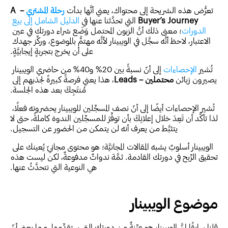
تعرُّض هذه الشريحة إلى محتواك، يعني أنَّها بدأت
رحلة المشتري
 – A 
Buyer’s Journey
 التي تحدَّثنا عنها في 
الدليل الشامل إلى بيع 
الدورات
؛ معنى ذلك أنَّ الزبون المحتمل وَضَع شراء دورتك في عين 
الاعتبار، لاحظ أنَّه سجَّل في الويبينار لأنَّه مهتمُّ بالموضوع، وركِّز جهدك 
على أن يخرج بتجربةٍ إيجابيَّةٍ.
تُشير 
الإحصاءات
 إلى أنّ نسبةً بين 20% و40% من حاضري الويبينار 
يصيرون زبائن
 محتملين – Leads
، هذا يعني فرصةً كبيرةً لجذبهم إلى 
مُنتَجِكَ بعد هذه الجلسة.
تُشير الإحصاءات أيضًا إلى أنّ نصف المسجِّلين للويبينار يحضرونه فعلًا، 
لذا تأكَّد أن تَعِدَ خلال إعلانِكَ بأن توفِّرَ للمسجِّلين الندوة كاملةً، حتى لا 
يتثبَّط من يعرف أنه لن يتمكن من الحضور عن التسجيل.
الويبينار أسلوبٌ يشبه المقالات المجانيَّة؛ هو محتوى مجانيّ يُعينك على 
تحقيق الرِّبح في دورتك القادمة. ثمَّة ندواتٌ مدفوعةٌ، لكن ليست هذه 
هي النوعية التي نتحدَّثُ عنها.
موضوع الويبينار
قلنا سابقًا إنَّ الويبينار هو عيِّنةٌ من دورتك التي ستقدِّمها، مما يعني أنّ 