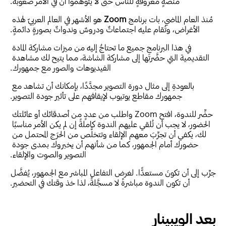
منصةٍ معروفةٍ للناس حتى لا يتوهَّموا أن في الأمر صعوبةً.
مُنذ العام الماضي، بات برنامج 
Zoom 
هو الأشهر في العالم العربيّ لهذه 
الأغراض، وتُقام عليه اجتماعاتٌ ودروسٌ وندواتٌ بصورةٍ دائمةٍ.
في هذا البرنامج جميع ما تحتاجُ إليه من ميزات مشاركة المادة 
التقديمية التي حضَّرتَها إلى مشاركة الشاشة، مما يتيح لك مشاهدة 
الفيديوهات والصور مع جمهورك.
بالعودةِ إلى مثال دورة التصوير مجدَّدًا، بإمكانك أن تشاهد مع 
جمهورك مقاطع يوتيوب لإيقافهم على تأثير جودة التصوير.
حضِّر للندوة، افتح Zoom واطلب من عددٍ من أصدقائك أو عائلتك 
الحضور، لا يجب أن تُلقي عليهم الندوة كاملةً إن لم يكن الأمر مناسبًا 
لك، يكفي أن تجرِّبَ معهم الإلقاء وتتخلَّص من الحرَج المحتمل من 
حضورك أمام الجمهور، كما من شأنهم أن يخبروك بمدى جودة 
التصوير والصوت والإلقاء.
جرِّب إلى أن تكونَ مستعدًّا. لغرض التفاعل المباشر مع الجمهور، يُفضَّل 
أن تكون الندوة مباشرةً لا مسجَّلةً، لذا خذ وقتك في التحضير.
بعد الويبينار