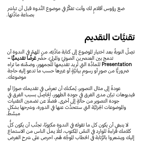
ضع رؤوس أقلامٍ لك وأنت تفكِّرُ في موضوع النَّدوة قبل أن تباشر 
بصناعة مادَّتها.
تقنيَّات التقديم
تصِلُ النوبةُ بعد اختيار الموضوع إلى كتابة مادَّتِه، من المهمّ في الندوة أن 
تدمج بين العنصرين الصوتيّ والمرئيّ، حضِّر
 عَرضًا تقديميًّا – 
Presentation
 للمادَّة التي تُريد تقديمها للجمهور، وضمِّنه ما تراه 
ضروريًّا من صورٍ أو رسومٍ بيانيَّةٍ أو غيرها حسب ما تدعو إليه حاجة 
موضوعك.
عودةً إلى مثال التصوير، يُمكنك أن تعرضَ في تقديمك صورًا أو 
فيديوهات تبيِّن مدى الفرق في جودة الظهور، الحاصِل بسبب الفرق في 
جودة التصوير من حالةٍ إلى أخرى. فضلًا عن تضمين التقنيات 
والموضوعات الجزئيَّة التي ستتحدَّث عنها في الدورة، وشرحها بشكلٍ 
مبسَّط.
لا ينبغي أن يكون كل ما تقوله في الندوة مكتوبًا، تجنَّب أن يكون كلُّ 
كلامك قراءةً للوارد في النصّ المكتوب، لئلّا يملّ الناس من الاستماع 
إليك ويشعروا بالرَّتابة في الخطاب الموجَّه لهم، احرص على شرح الغرض 