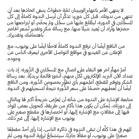
لا ينتهي الأمر بانتهاء الويبينار، ثمّة خطواتٌ ينبغي اتخاذها بعد أن 
تنتهي من ندوتك. قبل كلِّ شيءٍ: تذكَّر أن تُرسل الندوة كاملةً إلى كلِّ 
المسجِّلين في الدورة، ليطَّلع عليها مَن سجَّل ولم يحضُر، أو ليراجعها من 
حضرَها وأراد أن يُعيد شيئًا منها، مع رسالة شكرٍ وتقديرٍ تُشعر الحاضر 
باهتمامك وتقديرك.
من النافع أيضًا أن ترفع الندوة كاملةً لاحقًا أيضًا على يوتيوب، مع 
الإعلان عن الفيديو في مواقع التواصل الأخرى ليعرف الناس عن 
وجوده.
أمرٌ مهمٌّ آخر هو البقاء على اتصالٍ مع المسجِّلين في الدَّورة؛ إذ بات 
عندك الآن البريد الإلكتروني لكلٍّ منهم، أنشئ قائمةً بريديَّةً. بعد رسالة 
الشكر وتوفير المقطع، أعلِمهم بأي تطوُّرٍ بخصوصِ الدَّورة، ومن النافع 
أيضًا أن تُعطيهم خصمًا على سعر الدَّورة نتيجةً لتسجيلهم في الندوة.
متابعة الإشارة على الندوة من شأنه أن يُعرِّض شريحةً أكبر لها وبالتالي 
إلى دورتك، يُمكن أن يكون هذا بأكثر من طريقة، كتحويل بعض المواد 
فيها إلى مقالاتٍ مع الإشارة إليها، أو اختصارها في مقطعٍ صغيرٍ على 
يوتيوب مع الإشارة إليها، إلى غيرِ ذلك.
المهم في هذا كلِّه أن تبقى الندوة في ذاكرة الناس، إذا رأى أحدٌ مقطعًا 
صغيرًا على يوتيوب، أو مقالًا جاذِبًا، سيتشجَّعُ لرؤية الندوة ومِن ثَمّ 