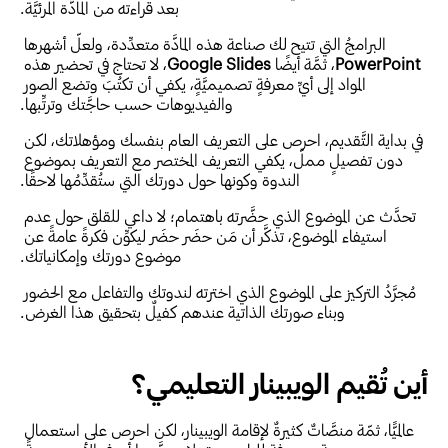
بعد قراءته من المادَّة المرئيَّة.
البرامجُ التي تتيح لك صناعة هذه المادَّة متعدِّدة، ولعلّ أشهرها 
PowerPoint
، ثمَّة أيضًا 
Google Slides
، لا تحتاج في تحضير هذه 
المواد إلى أيِّ معرفةٍ تصميميَّةٍ، يكفي أن تكتُبَ وتضع الصور 
والفيديوهات حسب حاجَّتك وترتِّبها.
في بداية التَّقديم، احرص على التعريف العام بنفسك ومؤهلاتك، لكن 
دون تفصيلٍ مملّ، يكفي التعريف المختصر مع التعريف بموضوع 
الندوة وكونها حول دورتك التي ستُقدِّمُها لاحقًا.
تحدَّث عن الموضوع الذي حضَّرته باهتمام؛ لا داعي للقلق حول عدم 
استيفاء الموضوع، تذكَّر أن مَن حضَر حضَر ليكوِّن فكرةً عامةً عن 
موضوع دورتك وإمكانياتك.
مُجرَّدُ التركيز على الموضوع الذي اخترته لندوتك والتفاعل مع الحضور 
وبناء صورتك الذاتية عندهم كفيلٌ بتحقيق هذا الغرض.
أين تُقيم الويبينار التعليمي؟
عالميًّا، ثمّة منصَّاتٌ كثيرةٌ لإقامة الويبينار، لكن احرص على استعمال 