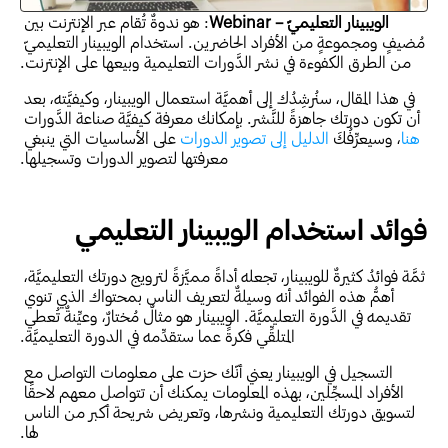
الويبينار التعليميّ – Webinar
: هو ندوةٌ تُقام عبر الإنترنت بين 
مُضيفٍ ومجموعةٍ من الأفراد الحاضرين. استخدام الويبينار التعليميّ 
من الطرق الكفوءة في نشر الدَّورات التعليمية وبيعها على الإنترنت.
في هذا المقال، سنُرشِدُك إلى أهميَّة استعمال الويبينار، وكيفيَّته، بعد 
أن تكون دورتك جاهزةً للنَّشر. بإمكانك معرفة كيفيَّة صناعة الدَّورات 
هنا
، وسيعرِّفُكَ 
الدليل إلى تصوير الدورات
 على الأساسيات التي ينبغي 
معرفتها لتصوير الدورات وتسجيلها.
فوائد استخدام الويبينار التعليمي
ثمَّة فوائدُ كثيرةٌ للويبينار، تجعله أداةً مميَّزةً لترويج دورتك التعليميَّة، 
أهمُّ هذه الفوائد أنه وسيلةٌ لتعريف الناس بمحتواك الذي تنوي 
تقديمه في الدَّورة التعليميَّة. الويبينار هو مثالٌ مُختارٌ، وعيِّنةٌ تُعطي 
المتلقِّي فكرةً عما ستقدِّمه في الدورة التعليميَّة.
التسجيل في الويبينار يعني أنّك حزت على معلومات التواصل مع 
الأفراد المسجِّلين، بهذه المعلومات يمكنك أن تتواصل معهم لاحقًا 
لتسويق دورتك التعليمية ونشرها، وتعريض شريحة أكبر من الناس 
لها.