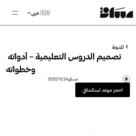
Select Language
🇸🇦 عربي
المدونة
تصميم الدروس التعليمية – أدواته 
وخطواته
مساق
24‏/11‏/2022
احجز موعد استكشافي