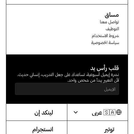
مساق
تواصل معنا
التوظيف
شروط الاستخدام
سياسة الخصوصية
قلب رأس يد
نشرة إيميل أسبوعية، تساعدك على جعل التدريب، إنساني حديث. 
لأن التغيير يبدأ من شخص واحد.
Select Language
🇸🇦 عربي
لينكد إن
توتير
انستجرام